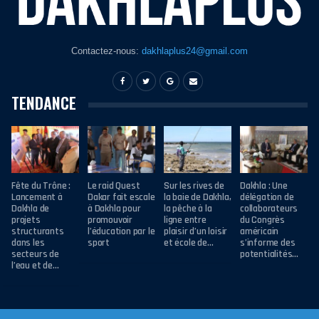
Contactez-nous:
dakhlaplus24@gmail.com
TENDANCE
Fête du Trône :
Le raid Quest
Sur les rives de
Dakhla : Une
Lancement à
Dakar fait escale
la baie de Dakhla,
délégation de
Dakhla de
à Dakhla pour
la pêche à la
collaborateurs
projets
promouvoir
ligne entre
du Congrès
structurants
l’éducation par le
plaisir d’un loisir
américain
dans les
sport
et école de…
s’informe des
secteurs de
potentialités…
l’eau et de…