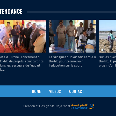
TENDANCE
Fête du Trône : Lancement à
Le raid Quest Dakar fait escale à
Sur les rive
Dakhla de projets structurants
Dakhla pour promouvoir
Dakhla, la p
dans les secteurs de l’eau et
l’éducation par le sport
plaisir d’un 
de…
HOME
VIDEOS
CONTACT
Création et Design
Sté
Naja7host