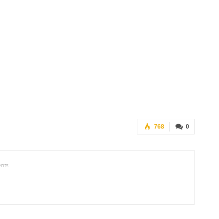
768
0
nts