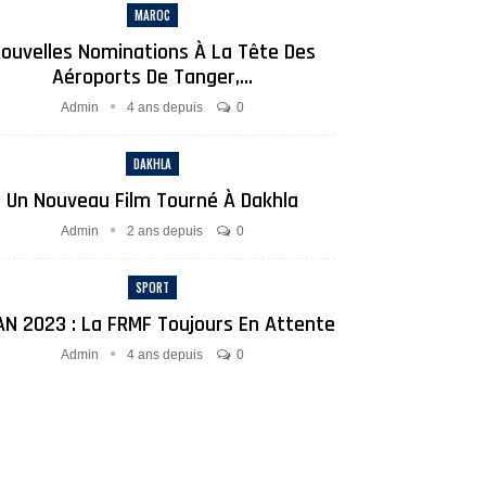
MAROC
ouvelles Nominations À La Tête Des
Aéroports De Tanger,…
Admin
4 ans depuis
0
DAKHLA
Un Nouveau Film Tourné À Dakhla
Admin
2 ans depuis
0
SPORT
N 2023 : La FRMF Toujours En Attente
Admin
4 ans depuis
0