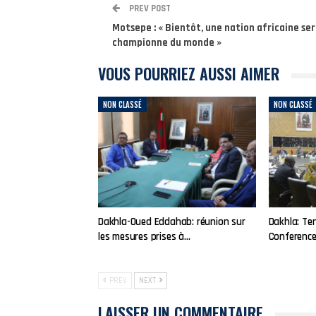
PREV POST
Motsepe : « Bientôt, une nation africaine se
championne du monde »
VOUS POURRIEZ AUSSI AIMER
NON CLASSÉ
NON CLASSÉ
Dakhla-Oued Eddahab: réunion sur
Dakhla: Ten
les mesures prises à…
Conference
PREV
NEXT
LAISSER UN COMMENTAIRE