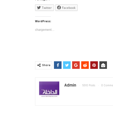
Twitter
Facebook
WordPress:
chargement…
Share
Admin
5510 Posts
0 Comme