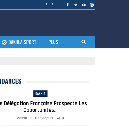
DAKHLA SPORT
PLUS
NDANCES
DAKHLA
e Délégation Française Prospecte Les
Opportunités…
Admin
1 an depuis
0