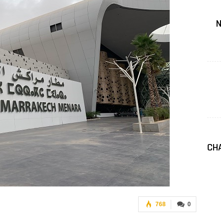
N
CHA
768
0