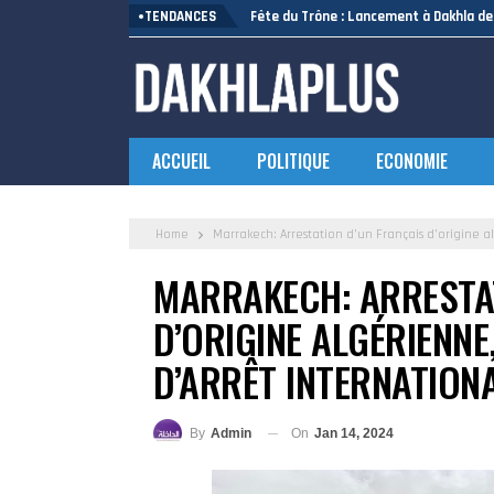
TENDANCES
Fête du Trône : Lancement à Dakhla de 
ACCUEIL
POLITIQUE
ECONOMIE
Home
Marrakech: Arrestation d’un Français d’origine 
MARRAKECH: ARRESTA
D’ORIGINE ALGÉRIENNE
D’ARRÊT INTERNATION
On
Jan 14, 2024
By
Admin