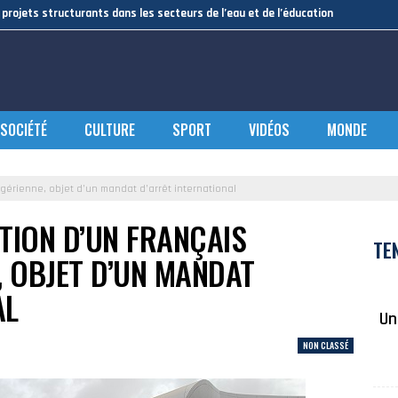
projets structurants dans les secteurs de l’eau et de l’éducation
SOCIÉTÉ
CULTURE
SPORT
VIDÉOS
MONDE
algérienne, objet d’un mandat d’arrêt international
TION D’UN FRANÇAIS
TE
, OBJET D’UN MANDAT
AL
Un
NON CLASSÉ