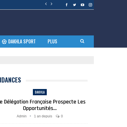
DAKHLA SPORT
PLUS
NDANCES
DAKHLA
e Délégation Française Prospecte Les
Opportunités…
Admin
1 an depuis
0