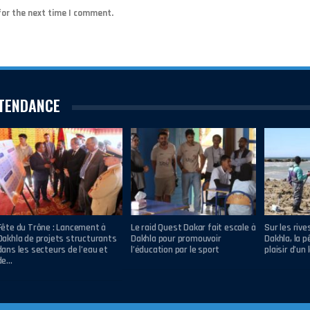
for the next time I comment.
TENDANCE
Fête du Trône : Lancement à
Le raid Quest Dakar fait escale à
Sur les rive
Dakhla de projets structurants
Dakhla pour promouvoir
Dakhla, la p
dans les secteurs de l’eau et
l’éducation par le sport
plaisir d’un 
de…