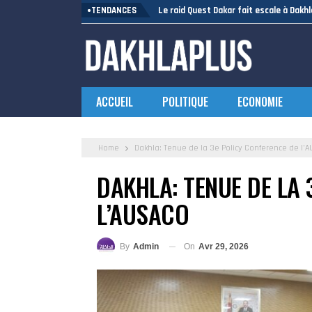
TENDANCES
Le raid Quest Dakar fait escale à Dakhl
ACCUEIL
POLITIQUE
ECONOMIE
Home
Dakhla: Tenue de la 3e Policy Conference de l’
DAKHLA: TENUE DE LA 
L’AUSACO
On
Avr 29, 2026
By
Admin