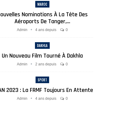
MAROC
ouvelles Nominations À La Tête Des
Aéroports De Tanger,…
Admin
4 ans depuis
0
DAKHLA
Un Nouveau Film Tourné À Dakhla
Admin
2 ans depuis
0
SPORT
N 2023 : La FRMF Toujours En Attente
Admin
4 ans depuis
0