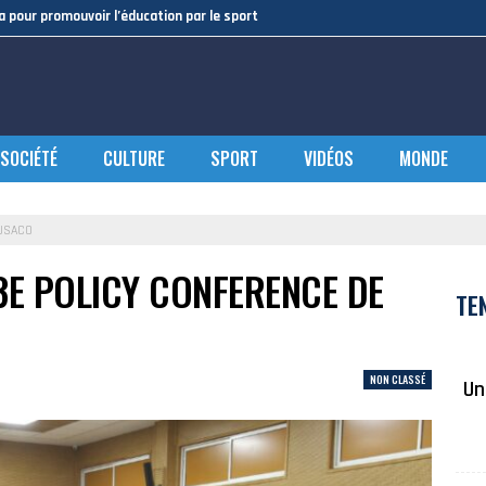
a pour promouvoir l’éducation par le sport
SOCIÉTÉ
CULTURE
SPORT
VIDÉOS
MONDE
AUSACO
3E POLICY CONFERENCE DE
TE
NON CLASSÉ
Un