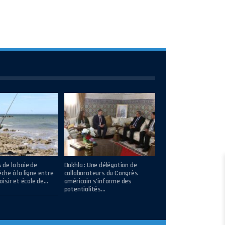
s de la baie de
Dakhla : Une délégation de
êche à la ligne entre
collaborateurs du Congrès
loisir et école de…
américain s’informe des
potentialités…