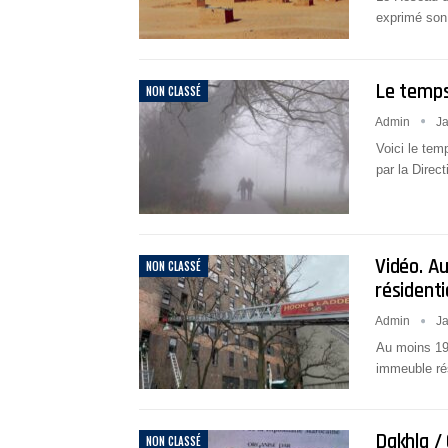
exprimé son 
Le temps 
NON CLASSÉ
Admin
Ja
Voici le temp
par la Direc
Vidéo. A
NON CLASSÉ
résident
Admin
Ja
Au moins 19 
immeuble ré
Dakhla /
NON CLASSÉ