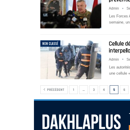
Admin
S
Les Forces 
semaine, un 
Cellule d
NON CLASSÉ
interpell
Admin
S
Les autorit
une cellule 
PRÉCÉDENT
1
…
3
4
5
6