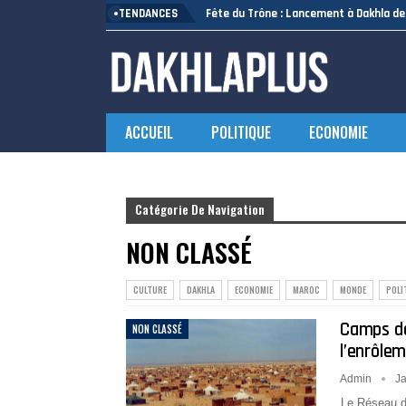
TENDANCES
Fête du Trône : Lancement à Dakhla de 
ACCUEIL
POLITIQUE
ECONOMIE
Home
Non classé
Page 5
Catégorie De Navigation
NON CLASSÉ
CULTURE
DAKHLA
ECONOMIE
MAROC
MONDE
POLI
Camps de
NON CLASSÉ
l’enrôlem
Admin
Ja
Le Réseau d