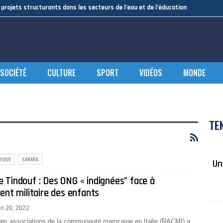
projets structurants dans les secteurs de l’eau et de l’éducation
SOCIÉTÉ
CULTURE
SPORT
VIDÉOS
MONDE
TE
TIQUE
SAHARA
Un
 Tindouf : Des ONG « indignées” face à
ent militaire des enfants
n 20, 2022
es associations de la communauté marocaine en Italie (RACMI) a