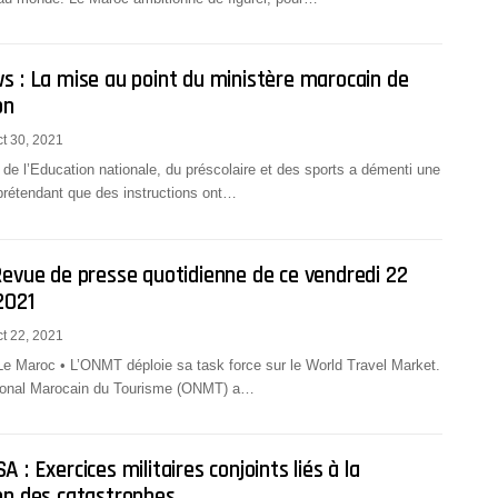
s : La mise au point du ministère marocain de
on
t 30, 2021
 de l’Education nationale, du préscolaire et des sports a démenti une
prétendant que des instructions ont…
Revue de presse quotidienne de ce vendredi 22
2021
t 22, 2021
Le Maroc • L’ONMT déploie sa task force sur le World Travel Market.
tional Marocain du Tourisme (ONMT) a…
 : Exercices militaires conjoints liés à la
on des catastrophes