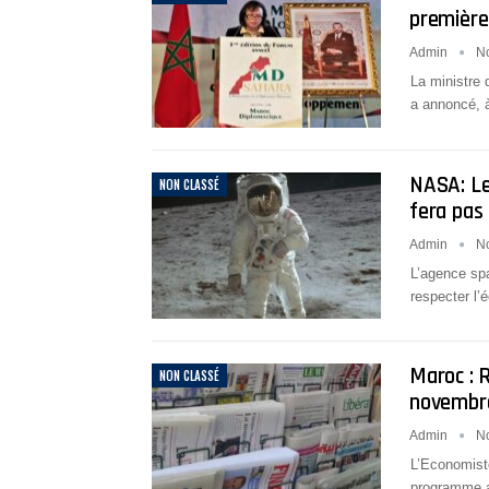
première
Admin
N
La ministre d
a annoncé, 
NASA: Le
NON CLASSÉ
fera pas
Admin
N
L’agence sp
respecter l’
Maroc : 
NON CLASSÉ
novembr
Admin
No
L’Economiste
programme a