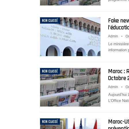
Fake new
NON CLASSÉ
l’éducati
Admin
Oc
Le ministère
information 
Maroc : 
NON CLASSÉ
Octobre 
Admin
Oc
Aujourd’hui 
L’Office Na
Maroc-USA
NON CLASSÉ
préventi