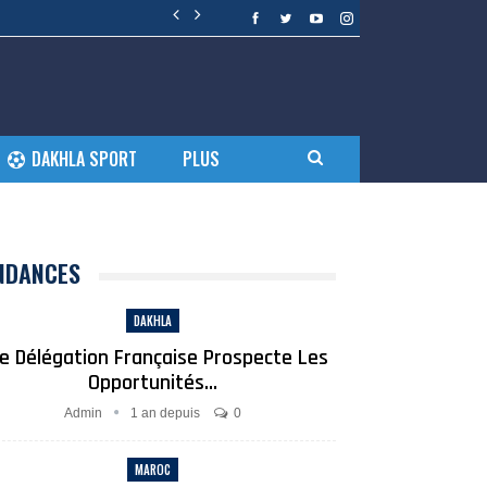
DAKHLA SPORT
PLUS
NDANCES
DAKHLA
e Délégation Française Prospecte Les
Opportunités…
Admin
1 an depuis
0
MAROC