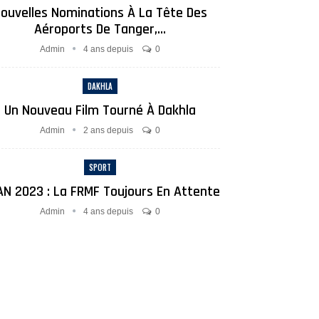
ouvelles Nominations À La Tête Des
Aéroports De Tanger,…
Admin
4 ans depuis
0
DAKHLA
Un Nouveau Film Tourné À Dakhla
Admin
2 ans depuis
0
SPORT
N 2023 : La FRMF Toujours En Attente
Admin
4 ans depuis
0