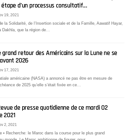
 étape d’un processus consultatif…
ov 19, 2021
e la Solidarité, de l’Insertion sociale et de la Famille, Aawatif Hayar,
à Dakhla, que la région de…
 grand retour des Américains sur la Lune ne se
 avant 2026
ov 17, 2021
atiale américaine (NASA) a annoncé ne pas être en mesure de
échéance de 2025 qu’elle s’était fixée en ce…
Revue de presse quotidienne de ce mardi 02
e 2021
v 2, 2021
 • Recherche: le Maroc dans la course pour le plus grand
u monde. Le Maroc ambitionne de figurer, pour…